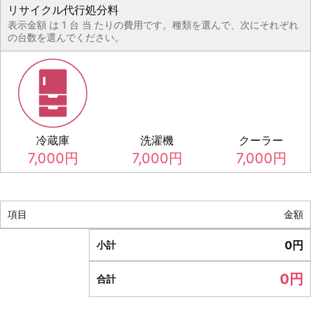
リサイクル代行処分料
表示金額 は 1 台 当 たりの費用です。種類を選んで、次にそれぞれ
の台数を選んでください。
冷蔵庫
洗濯機
クーラー
7,000
円
7,000
円
7,000
円
項目
金額
0
円
小計
0
円
合計